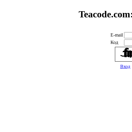
Teacode.com
E-mail
Код
Вход