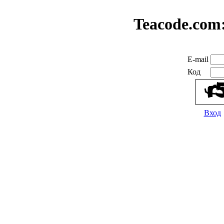
Teacode.com
E-mail
Код
Вход