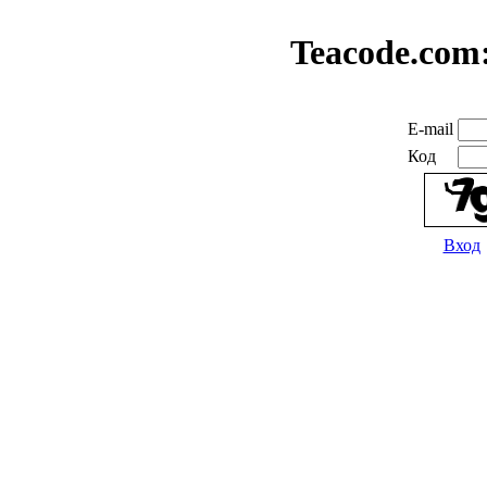
Teacode.com
E-mail
Код
Вход