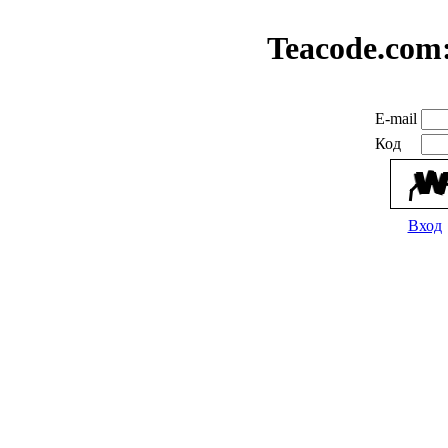
Teacode.com
E-mail
Код
Вход