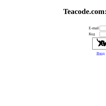
Teacode.com
E-mail
Код
Вход