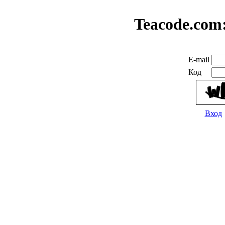
Teacode.com
E-mail
Код
Вход