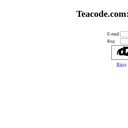
Teacode.com
E-mail
Код
Вход