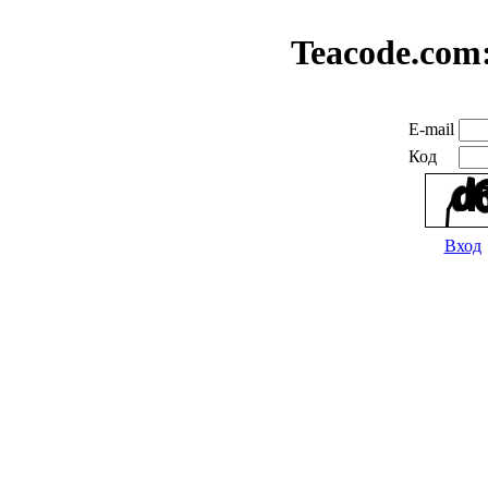
Teacode.com
E-mail
Код
Вход