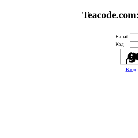
Teacode.com
E-mail
Код
Вход