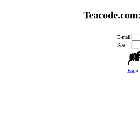
Teacode.com
E-mail
Код
Вход