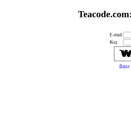
Teacode.com
E-mail
Код
Вход