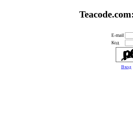
Teacode.com
E-mail
Код
Вход