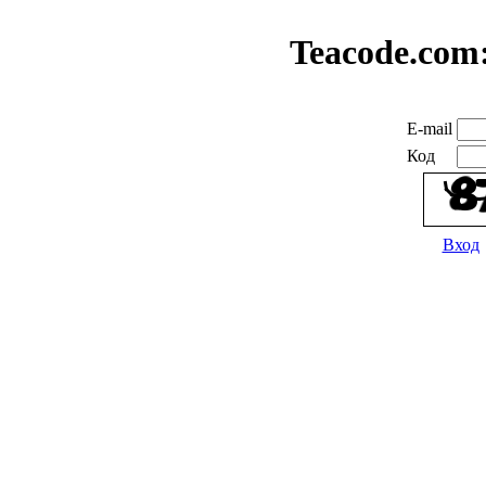
Teacode.com
E-mail
Код
Вход