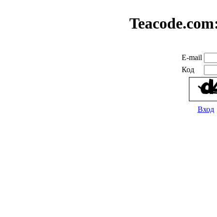
Teacode.com
E-mail
Код
Вход