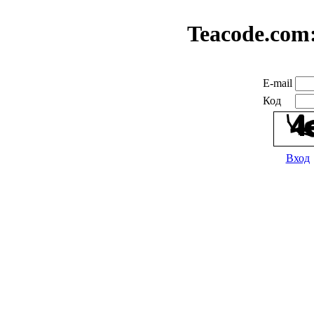
Teacode.com
E-mail
Код
Вход