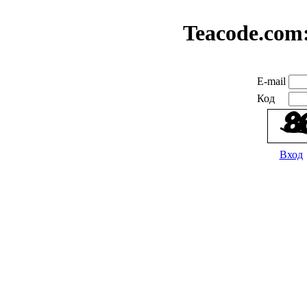
Teacode.com
E-mail
Код
Вход