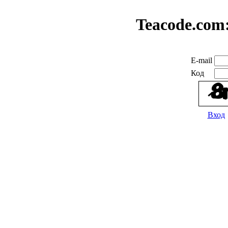
Teacode.com
E-mail
Код
Вход