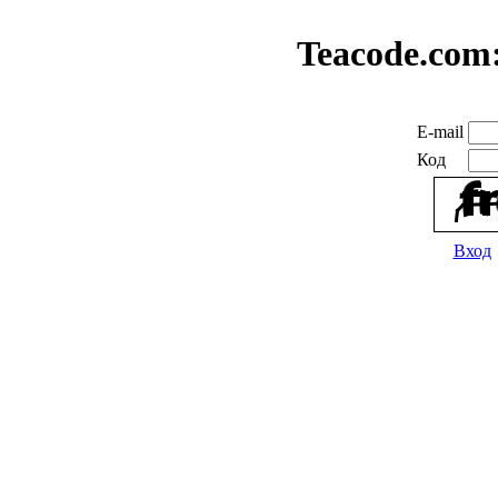
Teacode.com
E-mail
Код
Вход