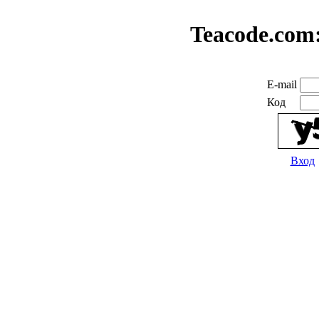
Teacode.com
E-mail
Код
Вход