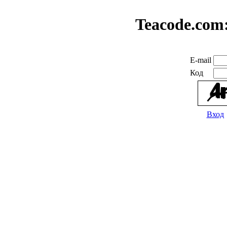
Teacode.com
E-mail
Код
Вход