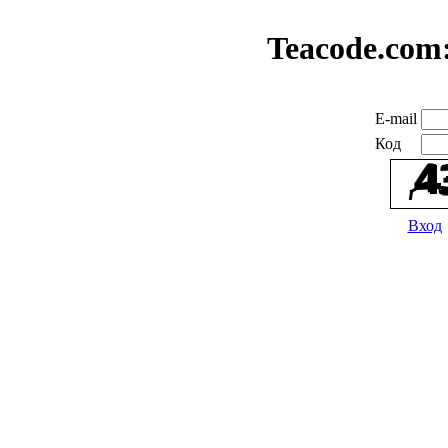
Teacode.com
E-mail
Код
Вход