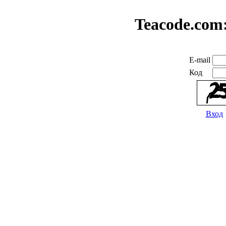
Teacode.com
E-mail
Код
Вход