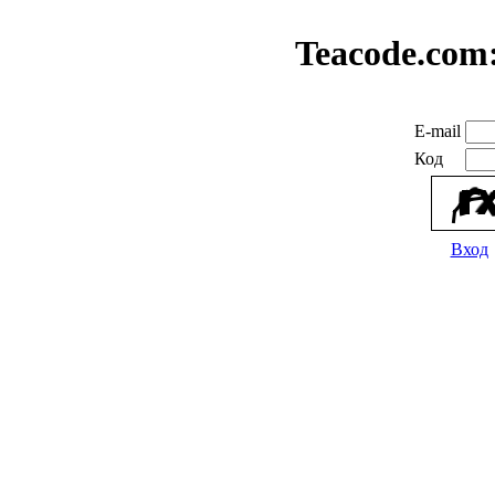
Teacode.com
E-mail
Код
Вход