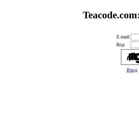
Teacode.com
E-mail
Код
Вход