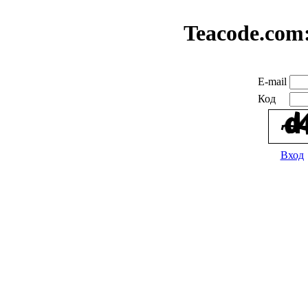
Teacode.com
E-mail
Код
Вход