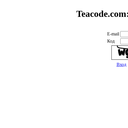
Teacode.com
E-mail
Код
Вход