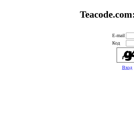
Teacode.com
E-mail
Код
Вход