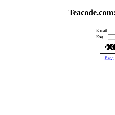
Teacode.com
E-mail
Код
Вход