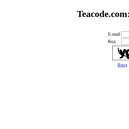
Teacode.com
E-mail
Код
Вход