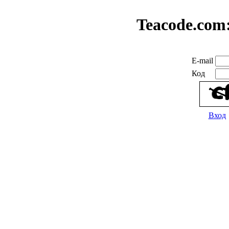
Teacode.com
E-mail
Код
Вход