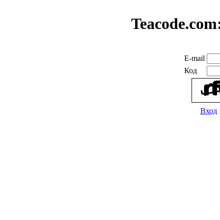
Teacode.com
E-mail
Код
Вход