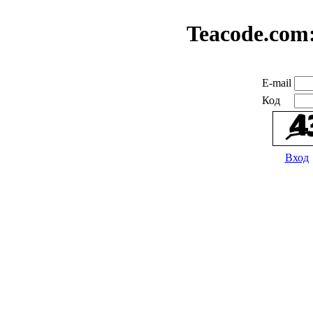
Teacode.com
E-mail
Код
Вход