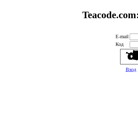
Teacode.com
E-mail
Код
Вход