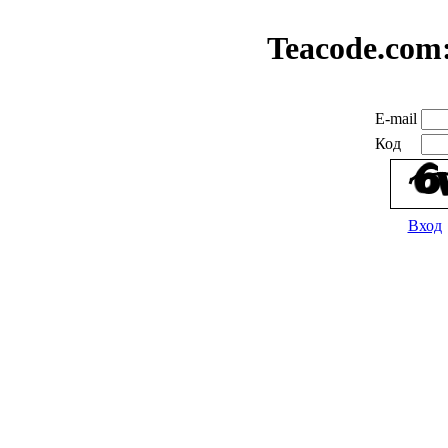
Teacode.com
E-mail
Код
Вход