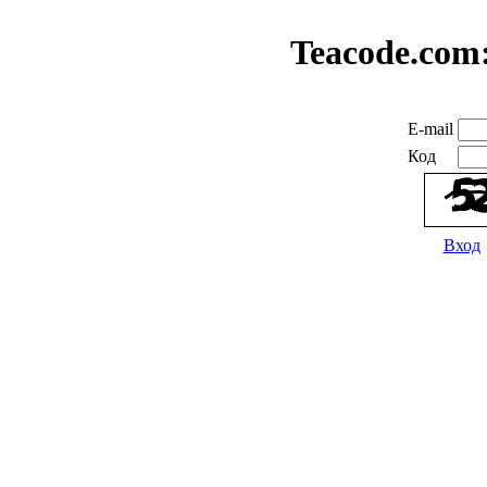
Teacode.com
E-mail
Код
Вход