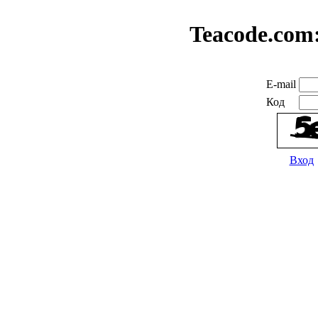
Teacode.com
E-mail
Код
Вход