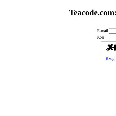
Teacode.com
E-mail
Код
Вход