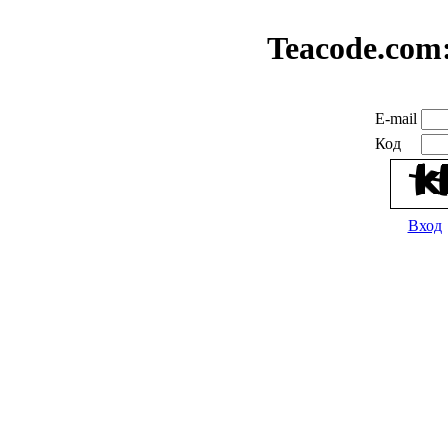
Teacode.com
E-mail
Код
Вход