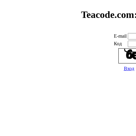
Teacode.com
E-mail
Код
Вход