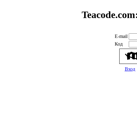
Teacode.com
E-mail
Код
Вход