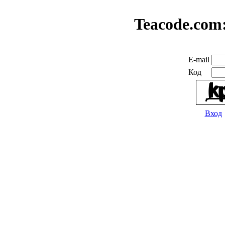
Teacode.com
E-mail
Код
Вход