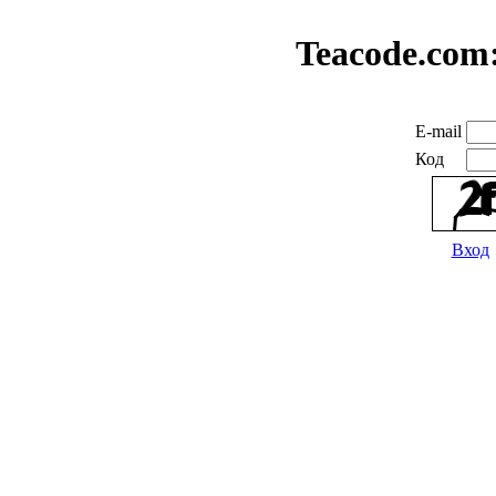
Teacode.com
E-mail
Код
Вход