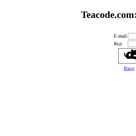
Teacode.com
E-mail
Код
Вход