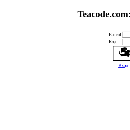
Teacode.com
E-mail
Код
Вход