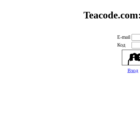
Teacode.com
E-mail
Код
Вход