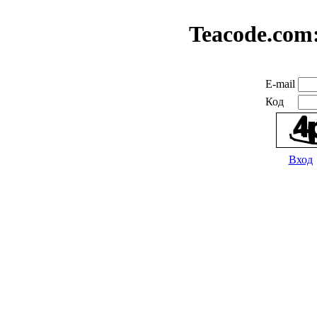
Teacode.com
E-mail
Код
Вход