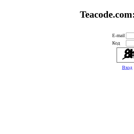
Teacode.com
E-mail
Код
Вход