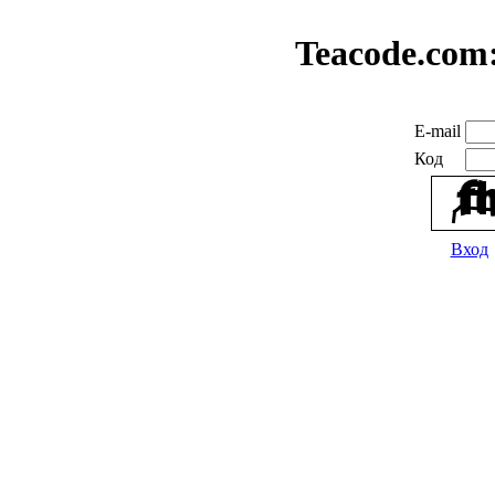
Teacode.com
E-mail
Код
Вход