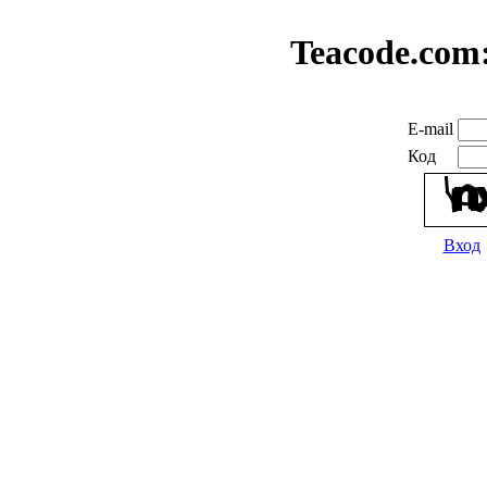
Teacode.com
E-mail
Код
Вход