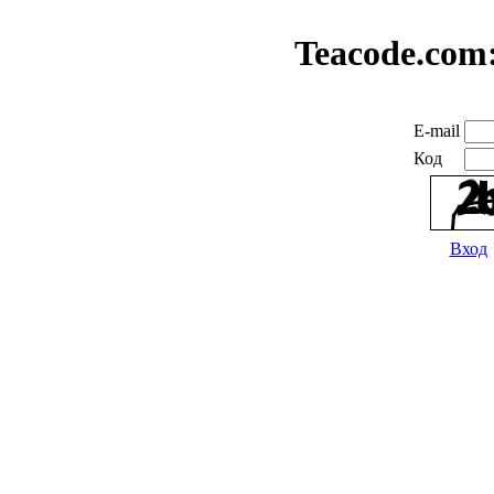
Teacode.com
E-mail
Код
Вход